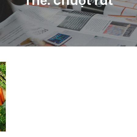
Thẻ:
chuột rút