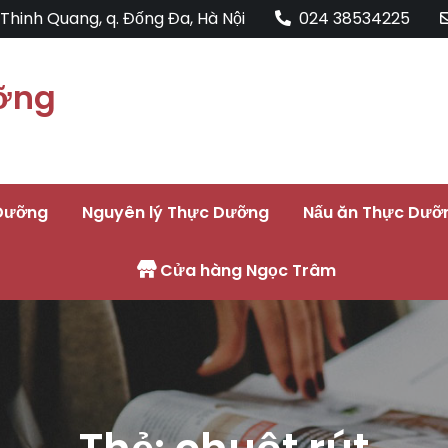
. Thinh Quang, q. Đống Đa, Hà Nội
024 38534225
ỡng
Dưỡng
Nguyên lý Thực Dưỡng
Nấu ăn Thực Dưỡ
Cửa hàng Ngọc Trâm