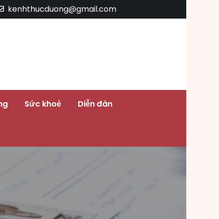
kenhthucduong@gmail.com
ng
Sức khoẻ
Diễn đàn