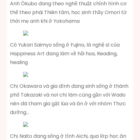
Anh Ôkubo đang theo nghề thuật chỉnh hình cơ
thể theo phái Thiên tâm, học sinh thầy Omori từ
thời mẹ anh khi ở Yokohama
Cô Yukari Saimyo sống ở Fujino, là nghệ sĩ của
Happiness Art đang làm về hội họa, Reading,
healing
Chị Okawara và gia đình đang sinh sống ở thành
phố Takazaki và nơi chị làm cũng gần với Wado
nên đã tham gia gặt lúa và ăn ở với nhóm Thực
dưỡng…
Chị Naito đang sống ở tỉnh Aichi, qua lớp học ăn