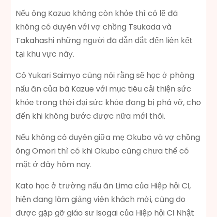
Nếu ông Kazuo không còn khỏe thì có lẽ đã
không có duyên với vợ chồng Tsukada và
Takahashi những người đã dẫn dắt đến liên kết
tại khu vực này.
Cô Yukari Saimyo cũng nói rằng sẽ học ở phòng
nấu ăn của bà Kazue với mục tiêu cải thiện sức
khỏe trong thời đại sức khỏe đang bị phá vỡ, cho
đến khi không bước được nữa mới thôi.
Nếu không có duyên giữa mẹ Okubo và vợ chồng
ông Omori thì có khi Okubo cũng chưa thể có
mặt ở đây hôm nay.
Kato học ở trường nấu ăn Lima của Hiệp hội CI,
hiện đang làm giảng viên khách mời, cũng do
được gặp gỡ giáo sư Isogai của Hiệp hội CI Nhật