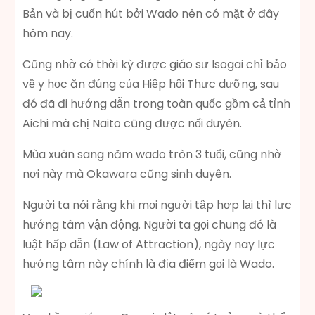
Bản và bị cuốn hút bởi Wado nên có mặt ở đây
hôm nay.
Cũng nhờ có thời kỳ được giáo sư Isogai chỉ bảo
về y học ăn đúng của Hiệp hội Thực dưỡng, sau
đó đã đi hướng dẫn trong toàn quốc gồm cả tỉnh
Aichi mà chị Naito cũng được nối duyên.
Mùa xuân sang năm wado tròn 3 tuổi, cũng nhờ
nơi này mà Okawara cũng sinh duyên.
Người ta nói rằng khi mọi người tập hợp lại thì lực
hướng tâm vận động. Người ta gọi chung đó là
luật hấp dẫn (Law of Attraction), ngày nay lực
hướng tâm này chính là địa điểm gọi là Wado.