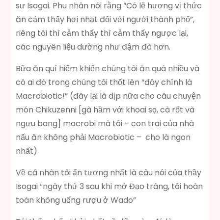
sư Isogai. Phu nhân nói rằng “Có lẽ hương vị thức
ăn cảm thấy hơi nhạt đối với người thành phố”,
riêng tôi thì cảm thấy thì cảm thấy ngược lại,
các nguyên liệu dường như đậm đà hơn.
Bữa ăn quí hiếm khiến chúng tôi ăn quá nhiều và
có ai đó trong chúng tôi thốt lên “đây chính là
Macrobiotic!” (đây lại là dịp nữa cho câu chuyện
món Chikuzenni [gà hầm với khoai sọ, cà rốt và
ngưu bang] macrobi mà tôi – con trai của nhà
nấu ăn không phải Macrobiotic – cho là ngon
nhất)
Về cá nhân tôi ấn tượng nhất là câu nói của thầy
Isogai “ngày thứ 3 sau khi mở Đạo tràng, tôi hoàn
toàn không uống rượu ở Wado”