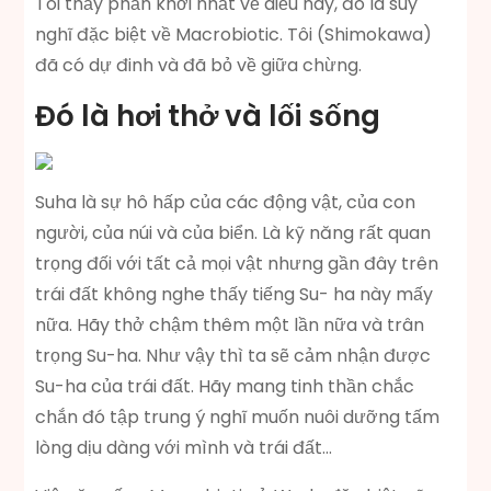
Tôi thấy phấn khởi nhất về diều này, đó là suy
nghĩ đặc biệt về Macrobiotic. Tôi (Shimokawa)
đã có dự đinh và đã bỏ về giữa chừng.
Đó là
hơi thở và lối sống
Suha là sự hô hấp của các động vật, của con
người, của núi và của biển. Là kỹ năng rất quan
trọng đối với tất cả mọi vật nhưng gần đây trên
trái đất không nghe thấy tiếng Su- ha này mấy
nữa. Hãy thở chậm thêm một lần nữa và trân
trọng Su-ha. Như vậy thì ta sẽ cảm nhận được
Su-ha của trái đất. Hãy mang tinh thần chắc
chắn đó tập trung ý nghĩ muốn nuôi dưỡng tấm
lòng dịu dàng với mình và trái đất…