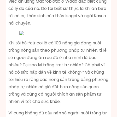
Việc ăn uống Macrobiotic ở Wado đặc biệt cũng
có lý do của nó. Do tôi biết sự thực là khi ăn bữa
tối có cụ thân sinh của thầy Isogai và ngài Kasuo
nói chuyện.
Khi tôi hỏi “cứ coi là có 100 nông gia đang nuôi
trồng nông sản theo phương pháp tự nhiên, tỉ lệ
số người đang ăn rau đó ở nhà mình là bao
nhiêu? Tại sao lại trồng trọt tự nhiên? Có phải vì
nó có sức hấp dẫn về kinh tế không?” và chúng
tôi hiểu ra rằng các nông sản trồng bằng phương
pháp tự nhiên có giá đắt hơn nông sản quen
trồng và cũng có người thích ăn sản phẩm tự
nhiên vì tốt cho sức khỏe.
Vì cung không đủ cầu nên số người nuôi trồng tự