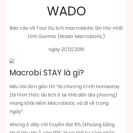
WADO
Báo cáo về Tour Du lịch macrobiotic lần thứ nhất
tỉnh Gunma. (Wado Macrobiotic)
ngày 21/12/2016
Macrobi STAY là gì?
Nếu nói đơn giản thì “là chương trình homestay
(là hình thức du lịch ở lại nhà dân địa phương)
mang khái niệm Macrobiotic và đi về trong
ngày”.
Nhưng ở đây chỉ truyền đạt 8% (khoảng bằng
thuế tiêu thụ), còn 92% là cơ thể tự cảm nhận