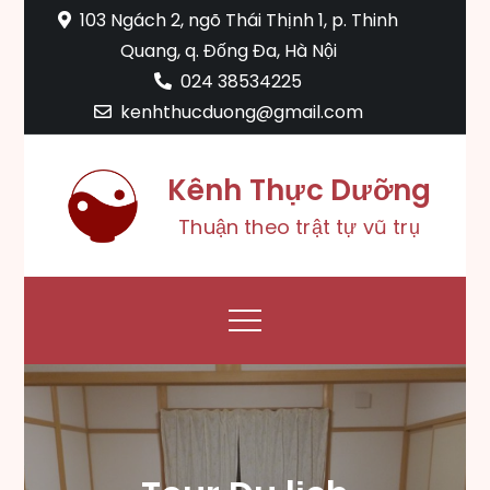
Skip
103 Ngách 2, ngõ Thái Thịnh 1, p. Thinh
to
Quang, q. Đống Đa, Hà Nội
content
024 38534225
kenhthucduong@gmail.com
Kênh Thực Dưỡng
Thuận theo trật tự vũ trụ