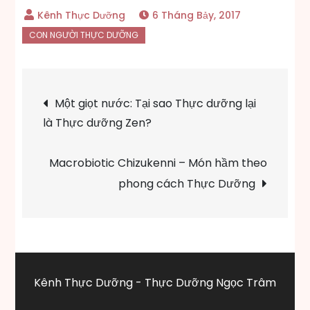
6 Tháng Bảy, 2017
Điều
Một giọt nước: Tại sao Thực dưỡng lại
là Thực dưỡng Zen?
hướng
bài
Macrobiotic Chizukenni – Món hầm theo
phong cách Thực Dưỡng
viết
Kênh Thực Dưỡng - Thực Dưỡng Ngọc Trâm