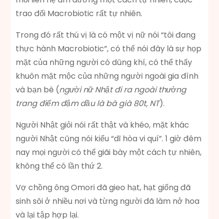
trao đổi Macrobiotic rất tự nhiên.
Trong đó rất thú vị là có một vị nữ nói “tôi đang
thực hành Macrobiotic”, có thể nói đây là sự họp
mặt của những người có dũng khí, có thể thấy
khuôn mặt mộc của những người ngoài gia đình
và bạn bè (
người nữ Nhật đi ra ngoài thường
trang điểm đậm dầu là bà già 80t, NT
).
Người Nhật giỏi nói rất thật và khéo, mặt khác
người Nhật cũng nói kiểu “dĩ hòa vi quí”. 1 giờ đêm
nay mọi người có thể giãi bày một cách tự nhiên,
không thể có lần thứ 2.
Vợ chồng ông Omori đã gieo hạt, hạt giống đã
sinh sôi ở nhiều nơi và từng người đã làm nở hoa
và lại tập hợp lại.