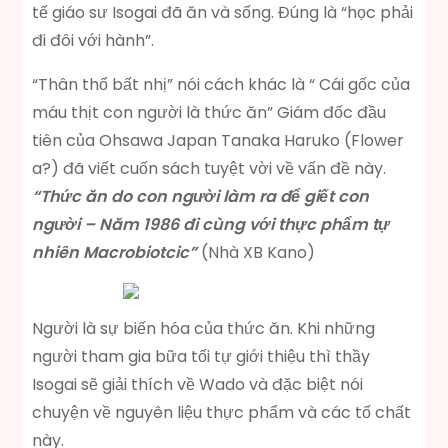
tế giáo sư Isogai đã ăn và sống. Đúng là “học phải
đi đôi với hành”.
“Thân thổ bất nhị” nói cách khác là “ Cái gốc của
máu thịt con người là thức ăn” Giám đốc đầu
tiên của Ohsawa Japan Tanaka Haruko (Flower
a?) đã viết cuốn sách tuyệt vời về vấn đề này.
“Thức ăn do con người làm ra để giết con
người – Năm 1986 đi cùng với thực phẩm tự
nhiên Macrobiotcic”
(Nhà XB Kano)
Người là sự biến hóa của thức ăn. Khi những
người tham gia bữa tối tự giới thiệu thì thầy
Isogai sẽ giải thích về Wado và đặc biệt nói
chuyện về nguyên liệu thực phẩm và các tố chất
này.