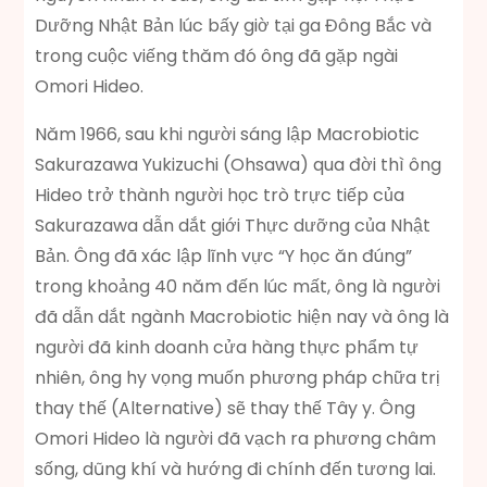
Dưỡng Nhật Bản lúc bấy giờ tại ga Đông Bắc và
trong cuộc viếng thăm đó ông đã gặp ngài
Omori Hideo.
Năm 1966, sau khi người sáng lập Macrobiotic
Sakurazawa Yukizuchi (Ohsawa) qua đời thì ông
Hideo trở thành người học trò trực tiếp của
Sakurazawa dẫn dắt giới Thực dưỡng của Nhật
Bản. Ông đã xác lập lĩnh vực “Y học ăn đúng”
trong khoảng 40 năm đến lúc mất, ông là người
đã dẫn dắt ngành Macrobiotic hiện nay và ông là
người đã kinh doanh cửa hàng thực phẩm tự
nhiên, ông hy vọng muốn phương pháp chữa trị
thay thế (Alternative) sẽ thay thế Tây y. Ông
Omori Hideo là người đã vạch ra phương châm
sống, dũng khí và hướng đi chính đến tương lai.