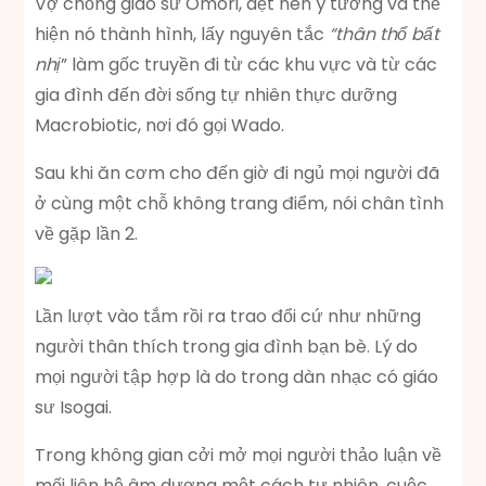
Vợ chồng giáo sư Omori, dệt nên ý tưởng và thể
hiện nó thành hình, lấy nguyên tắc
“thân thổ bất
nhị
” làm gốc truyền đi từ các khu vực và từ các
gia đình đến đời sống tự nhiên thực dưỡng
Macrobiotic, nơi đó gọi Wado.
Sau khi ăn cơm cho đến giờ đi ngủ mọi người đã
ở cùng một chỗ không trang điểm, nói chân tình
về gặp lần 2.
Lần lượt vào tắm rồi ra trao đổi cứ như những
người thân thích trong gia đình bạn bè. Lý do
mọi người tập hợp là do trong dàn nhạc có giáo
sư Isogai.
Trong không gian cởi mở mọi người thảo luận về
mối liên hệ âm dương một cách tự nhiên, cuộc