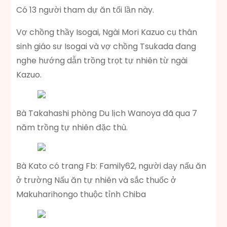
Có 13 người tham dự ăn tối lần này.
Vợ chồng thầy Isogai, Ngài Mori Kazuo cụ thân
sinh giáo sư Isogai và vợ chồng Tsukada đang
nghe hướng dẫn trồng trọt tự nhiên từ ngài
Kazuo.
Bà Takahashi phòng Du lịch Wanoya đã qua 7
năm trồng tự nhiên đặc thù.
Bà Kato có trang Fb: Family62, người dạy nấu ăn
ở trường Nấu ăn tự nhiên và sắc thuốc ở
Makuharihongo thuộc tỉnh Chiba