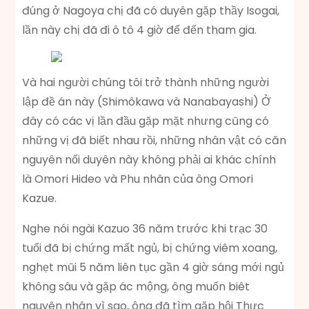
đúng ở Nagoya chị đã có duyên gặp thầy Isogai,
lần này chị đã đi ô tô 4 giờ để đến tham gia.
Và hai người chúng tôi trở thành những người
lập đề án này (Shimôkawa và Nanabayashi) Ở
đây có các vị lần đầu gặp mặt nhưng cũng có
những vị đã biết nhau rồi, những nhân vật có căn
nguyên nối duyên này không phải ai khác chính
là Omori Hideo và Phu nhân của ông Omori
Kazue.
Nghe nói ngài Kazuo 36 năm trước khi trạc 30
tuổi đã bị chứng mất ngủ, bị chứng viêm xoang,
nghẹt mũi 5 năm liên tục gần 4 giờ sáng mới ngủ
không sâu và gặp ác mộng, ông muốn biêt
nguyên nhân vì sao, ông đã tìm gặp hội Thực