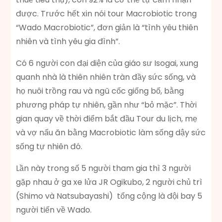
được. Trước hết xin nói tour Macrobiotic trong
“Wado Macrobiotic”, đơn giản là “tình yêu thiên
nhiên và tình yêu gia đình”.
Có 6 người con đại diện của giáo sư Isogai, xung
quanh nhà là thiên nhiên tràn đầy sức sống, và
họ nuôi trồng rau và ngũ cốc giống bố, bằng
phương pháp tự nhiên, gần như “bỏ mặc”. Thời
gian quay về thời điểm bắt đầu Tour du lịch, mẹ
và vợ nấu ăn bằng Macrobiotic làm sống dậy sức
sống tự nhiên đó.
Lần này trong số 5 người tham gia thì 3 người
gặp nhau ở ga xe lửa JR Ogikubo, 2 người chủ trì
(Shimo và Natsubayashi) tổng cộng là đội bay 5
người tiến về Wado.